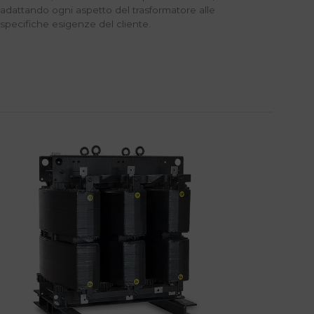
adattando ogni aspetto del trasformatore alle
specifiche esigenze del cliente.